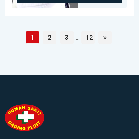
1
2
3
12
...