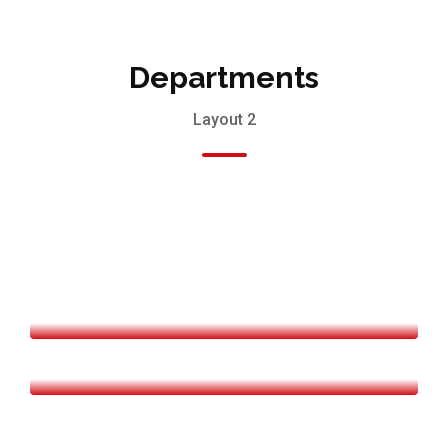
Departments
Layout 2
PSIKOLOGI
FERTILITAS TERATAI
SMART MIND CENTER (CL)
PCI
STROKE READY HOSPITAL
WHITE DENTAL CENTER